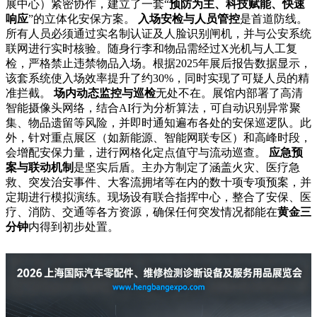
展中心）紧密协作，建立了一套“
预防为主、科技赋能、快速
响应
”的立体化安保方案。
入场安检与人员管控
是首道防线。
所有人员必须通过实名制认证及人脸识别闸机，并与公安系统
联网进行实时核验。随身行李和物品需经过X光机与人工复
检，严格禁止违禁物品入场。根据2025年展后报告数据显示，
该套系统使入场效率提升了约30%，同时实现了可疑人员的精
准拦截。
场内动态监控与巡检
无处不在。展馆内部署了高清
智能摄像头网络，结合AI行为分析算法，可自动识别异常聚
集、物品遗留等风险，并即时通知遍布各处的安保巡逻队。此
外，针对重点展区（如新能源、智能网联专区）和高峰时段，
会增配安保力量，进行网格化定点值守与流动巡查。
应急预
案与联动机制
是坚实后盾。主办方制定了涵盖火灾、医疗急
救、突发治安事件、大客流拥堵等在内的数十项专项预案，并
定期进行模拟演练。现场设有联合指挥中心，整合了安保、医
疗、消防、交通等各方资源，确保任何突发情况都能在
黄金三
分钟
内得到初步处置。